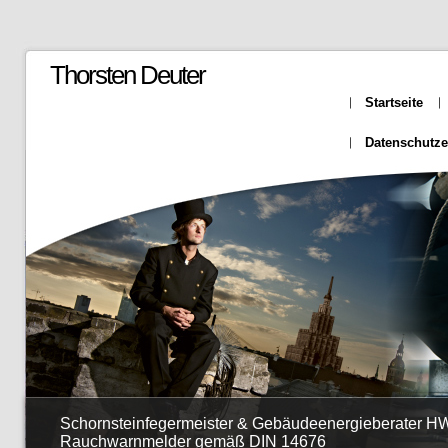
Thorsten Deuter
Startseite
Datenschutze
Schornsteinfegermeister & Gebäudeenergieberater HW
Rauchwarnmelder gemäß DIN 14676