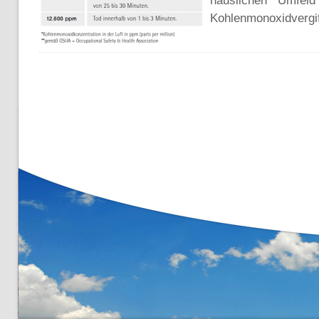
häuslichen Umfel
Kohlenmonoxidvergif