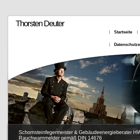
Thorsten Deuter
Startseite
Datenschutze
Schornsteinfegermeister & Gebäudeenergieberater HW
Rauchwarnmelder gemäß DIN 14676